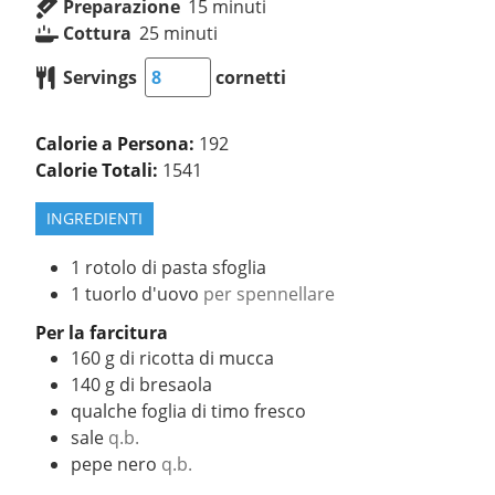
Preparazione
15
minuti
Cottura
25
minuti
Servings
cornetti
Calorie a Persona:
192
Calorie Totali:
1541
INGREDIENTI
1
rotolo di pasta sfoglia
1
tuorlo d'uovo
per spennellare
Per la farcitura
160
g
di ricotta di mucca
140
g
di bresaola
qualche foglia di timo fresco
sale
q.b.
pepe nero
q.b.