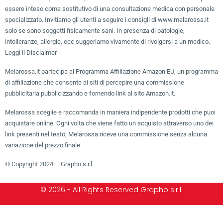
essere inteso come sostitutivo di una consultazione medica con personale
specializzato. Invitiamo gli utenti a seguire i consigli di www.melarossa.it
solo se sono soggetti fisicamente sani. In presenza di patologie,
intolleranze, allergie, ecc suggeriamo vivamente di rivolgersi a un medico.
Leggi il Disclaimer
Melarossa.it partecipa al Programma Affiliazione Amazon EU, un programma
di affiliazione che consente ai siti di percepire una commissione
pubblicitaria pubblicizzando e fornendo link al sito Amazon.it.
Melarossa sceglie e raccomanda in maniera indipendente prodotti che puoi
acquistare online. Ogni volta che viene fatto un acquisto attraverso uno dei
link presenti nel testo, Melarossa riceve una commissione senza alcuna
variazione del prezzo finale.
© Copyright 2024 – Grapho s.r.l
© 2026 - All Rights Reserved Grapho s.r.l.