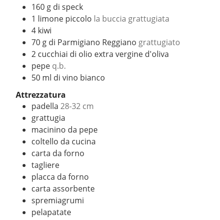
160
g
di speck
1
limone piccolo
la buccia grattugiata
4
kiwi
70
g
di Parmigiano Reggiano
grattugiato
2
cucchiai di olio extra vergine d'oliva
pepe
q.b.
50
ml
di vino bianco
Attrezzatura
padella
28-32 cm
grattugia
macinino da pepe
coltello da cucina
carta da forno
tagliere
placca da forno
carta assorbente
spremiagrumi
pelapatate