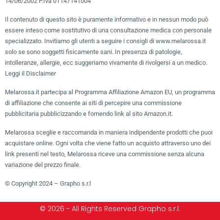
14/06/2002 P.Iva 01147141004
Il contenuto di questo sito è puramente informativo e in nessun modo può
essere inteso come sostitutivo di una consultazione medica con personale
specializzato. Invitiamo gli utenti a seguire i consigli di www.melarossa.it
solo se sono soggetti fisicamente sani. In presenza di patologie,
intolleranze, allergie, ecc suggeriamo vivamente di rivolgersi a un medico.
Leggi il Disclaimer
Melarossa.it partecipa al Programma Affiliazione Amazon EU, un programma
di affiliazione che consente ai siti di percepire una commissione
pubblicitaria pubblicizzando e fornendo link al sito Amazon.it.
Melarossa sceglie e raccomanda in maniera indipendente prodotti che puoi
acquistare online. Ogni volta che viene fatto un acquisto attraverso uno dei
link presenti nel testo, Melarossa riceve una commissione senza alcuna
variazione del prezzo finale.
© Copyright 2024 – Grapho s.r.l
© 2026 - All Rights Reserved Grapho s.r.l.