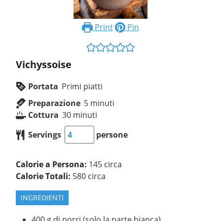
Print
Pin
Vichyssoise
Portata
Primi piatti
Preparazione
5
minuti
Cottura
30
minuti
Servings
persone
Calorie a Persona:
145 circa
Calorie Totali:
580 circa
INGREDIENTI
400
g
di porri (solo la parte bianca)