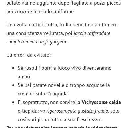
patate vanno aggiunte dopo, tagliate a pezzi piccoli
per cuocere in modo uniforme.
Una volta cotto il tutto, frulla bene fino a ottenere
una consistenza vellutata, poi
lascia raffreddare
completamente in frigorifero
.
Gli errori da evitare?
Se rosoli i porri a fuoco vivo diventeranno
amari.
Se usi patate novelle o troppo acquose la
crema risulterà liquida.
E, soprattutto, non servire la
Vichyssoise calda
o tiepida:
va rigorosamente gustata fredda
, solo
così sprigiona tutta la sua freschezza.
Per una vichyssoise leggera guarda la videoricetta