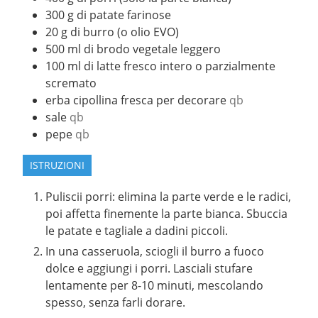
300
g
di patate farinose
20
g
di burro (o olio EVO)
500
ml
di brodo vegetale leggero
100
ml
di latte fresco intero o parzialmente
scremato
erba cipollina fresca per decorare
qb
sale
qb
pepe
qb
ISTRUZIONI
Puliscii porri: elimina la parte verde e le radici,
poi affetta finemente la parte bianca. Sbuccia
le patate e tagliale a dadini piccoli.
In una casseruola, sciogli il burro a fuoco
dolce e aggiungi i porri. Lasciali stufare
lentamente per 8-10 minuti, mescolando
spesso, senza farli dorare.