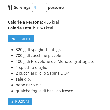
Servings
persone
Calorie a Persona:
485 kcal
Calorie Totali:
1940 kcal
INGREDIENTI
320
g
di spaghetti integrali
700
g
di zucchine piccole
100
g
di Provolone del Monaco grattugiato
1
spicchio
d'aglio
2
cucchiai
di olio Sabina DOP
sale
q.b.
pepe nero
q.b.
qualche foglia di basilico fresco
ISTRUZIONI