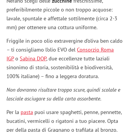
Nerano scegli delle
zucchine
freschissime,
preferibilmente piccole o non troppo acquose:
lavale, spuntale e affettale sottilmente (circa 2-3
mm) per ottenere una cottura uniforme.
Friggile in poco olio extravergine d’oliva ben caldo
– ti consigliamo l’olio EVO del
Consorzio Roma
IGP
o
Sabina DOP
, due eccellenze tutte laziali
sinonimo di storia, sostenibilità e biodiversità,
100% italiane) – fino a leggera doratura.
Non dovranno risultare troppo scure, quindi scolale e
lasciale asciugare su della carta assorbente
.
Per la
pasta
puoi usare spaghetti, penne, pennette,
bucatini, vermicelli o rigatoni a tuo piacere. Opta
per della pasta di Gragnano o trafilata al bronzo.