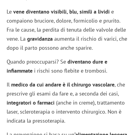
Le
vene diventano visibili, blu, simili a lividi
e
compaiono bruciore, dolore, formicolio e prurito.
Fra le cause, la perdita di tenuta delle valvole delle
vene. La
gravidanza
aumenta il rischio di varici, che
dopo il parto possono anche sparire.
Quando preoccuparsi? Se
diventano dure e
infiammate
i rischi sono flebite e trombosi.
Il
medico da cui andare è il chirurgo vascolare
, che
prescrive gli esami da fare e, a seconda dei casi,
integratori o farmaci
(anche in creme), trattamento
laser, scleroterapia o intervento chirurgico. Non è
indicata la pressoterapia.
La prevenzione si basa su un
’alimentazione leggera
,