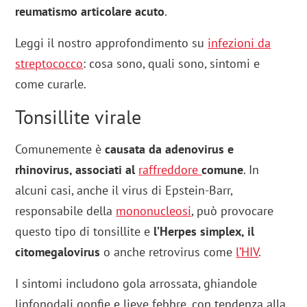
reumatismo articolare acuto
.
Leggi il nostro approfondimento su
infezioni da
streptococco
: cosa sono, quali sono, sintomi e
come curarle.
Tonsillite virale
Comunemente è
causata da adenovirus e
rhinovirus, associati al
raffreddore
comune
. In
alcuni casi, anche il virus di Epstein-Barr,
responsabile della
mononucleosi
, può provocare
questo tipo di tonsillite e
l’Herpes simplex, il
citomegalovirus
o anche retrovirus come
l’
HIV
.
I sintomi includono gola arrossata, ghiandole
linfonodali gonfie e lieve febbre, con tendenza alla