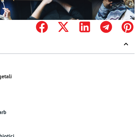
etali
arb
biotici