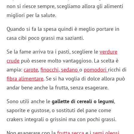
non si riesce sempre, scegliamo allora gli alimenti
migliori per la salute.
Quando si fa la spesa quindi è meglio portare in
casa cibi poco grassi ma sazianti.
Se la fame arriva tra i pasti, scegliere le
verdure
crude
può essere molto vantaggioso. La scelta è
ampia:
carote
,
finocchi
,
sedano
o
pomodori
ricchi di
fibra alimentare
. Se si ha voglia di dolce allora può
andar bene anche la frutta, senza esagerare.
Sono utili anche le
gallette di cereali o legumi
,
saporite e gustose, o sostituti del pane come
crakers integrali o grissini ma con pochi grassi.
Non esagerare con la
frutta secca
e i
semi oleosi