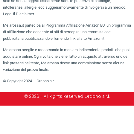
solo se sono soggetti fisicamente sani. In presenza di patologie,
intolleranze, allergie, ecc suggeriamo vivamente di rivolgersi a un medico.
Leggi il Disclaimer
Melarossa.it partecipa al Programma Affiliazione Amazon EU, un programma
di affiliazione che consente ai siti di percepire una commissione
pubblicitaria pubblicizzando e fornendo link al sito Amazon.it.
Melarossa sceglie e raccomanda in maniera indipendente prodotti che puoi
acquistare online. Ogni volta che viene fatto un acquisto attraverso uno dei
link presenti nel testo, Melarossa riceve una commissione senza alcuna
variazione del prezzo finale.
© Copyright 2024 – Grapho s.r.l
© 2026 - All Rights Reserved Grapho s.r.l.