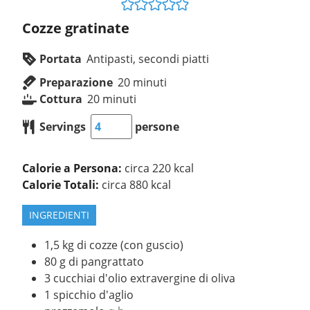
Cozze gratinate
Portata
Antipasti, secondi piatti
Preparazione
20
minuti
Cottura
20
minuti
Servings
persone
Calorie a Persona:
circa 220 kcal
Calorie Totali:
circa 880 kcal
INGREDIENTI
1,5
kg
di cozze (con guscio)
80
g
di pangrattato
3
cucchiai d'olio extravergine di oliva
1
spicchio d'aglio