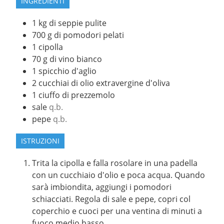
INGREDIENTI
1
kg
di seppie pulite
700
g
di pomodori pelati
1
cipolla
70
g
di vino bianco
1
spicchio d'aglio
2
cucchiai di olio extravergine d'oliva
1
ciuffo di prezzemolo
sale
q.b.
pepe
q.b.
ISTRUZIONI
Trita la cipolla e falla rosolare in una padella
con un cucchiaio d'olio e poca acqua. Quando
sarà imbiondita, aggiungi i pomodori
schiacciati. Regola di sale e pepe, copri col
coperchio e cuoci per una ventina di minuti a
fuoco medio basso.