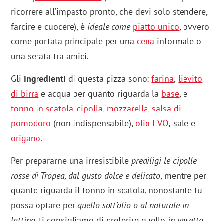
ricorrere all’impasto pronto, che devi solo stendere,
farcire e cuocere), è
ideale come
piatto unico
, ovvero
come portata principale per una
cena
informale o
una serata tra amici.
Gli
ingredienti
di questa pizza sono:
farina
,
lievito
di birra
e acqua per quanto riguarda la
base
, e
tonno
in scatola
,
cipolla
,
mozzarella
,
salsa di
pomodoro
(non indispensabile),
olio EVO
,
sale e
origano
.
Per prepararne una irresistibile
prediligi le cipolle
rosse di Tropea, dal gusto dolce e delicato
, mentre per
quanto riguarda il tonno in scatola, nonostante tu
possa optare per
quello sott’olio o al naturale in
lattina
, ti consigliamo di preferire quello
in vasetto