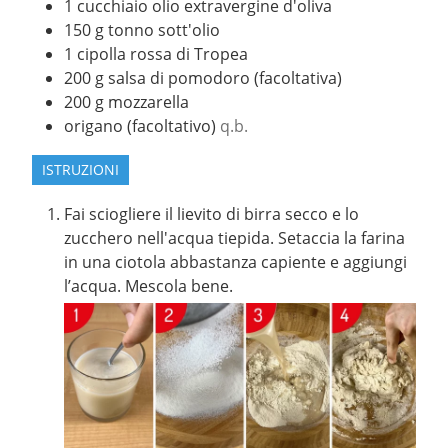
1
cucchiaio
olio extravergine d'oliva
150
g
tonno sott'olio
1
cipolla rossa di Tropea
200
g
salsa di pomodoro (facoltativa)
200
g
mozzarella
origano (facoltativo)
q.b.
ISTRUZIONI
Fai sciogliere il lievito di birra secco e lo
zucchero nell'acqua tiepida. Setaccia la farina
in una ciotola abbastanza capiente e aggiungi
l’acqua. Mescola bene.