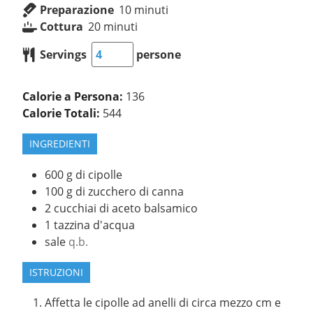
Preparazione
10
minuti
Cottura
20
minuti
Servings
persone
Calorie a Persona:
136
Calorie Totali:
544
INGREDIENTI
600
g
di cipolle
100
g
di zucchero di canna
2
cucchiai di aceto balsamico
1
tazzina d'acqua
sale
q.b.
ISTRUZIONI
Affetta le cipolle ad anelli di circa mezzo cm e