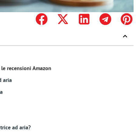
do le recensioni Amazon
d aria
ia
trice ad aria?