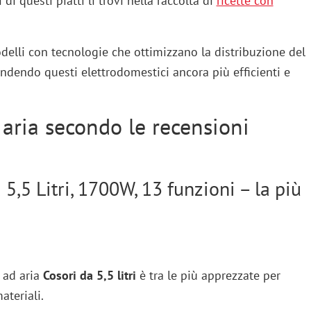
i di questi piatti li trovi nella raccolta di
ricette con
lli con tecnologie che ottimizzano la distribuzione del
endendo questi elettrodomestici ancora più efficienti e
d aria secondo le recensioni
a 5,5 Litri, 1700W, 13 funzioni – la più
e ad aria
Cosori da 5,5 litri
è tra le più apprezzate per
ateriali.