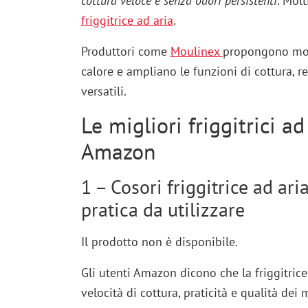
cottura veloce e senza odori persistenti
. Molt
friggitrice ad aria
.
Produttori come
Moulinex
propongono mode
calore e ampliano le funzioni di cottura, r
versatili.
Le migliori friggitrici a
Amazon
1 – Cosori friggitrice ad ari
pratica da utilizzare
Il prodotto non è disponibile.
Gli utenti Amazon dicono che la friggitric
velocità di cottura, praticità e qualità dei m