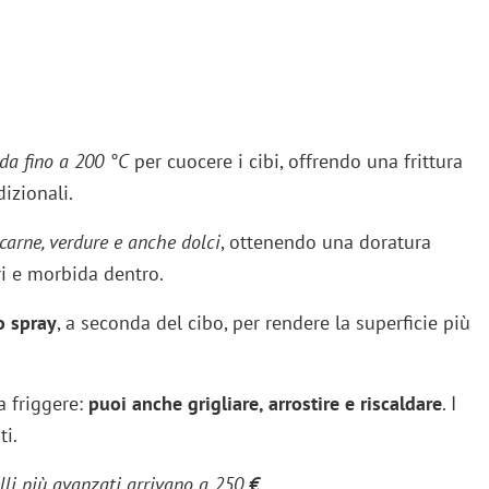
lda fino a 200 °C
per cuocere i cibi, offrendo una frittura
izionali.
carne, verdure e anche dolci
, ottenendo una doratura
i e morbida dentro.
o spray
, a seconda del cibo, per rendere la superficie più
a friggere:
puoi anche grigliare, arrostire e riscaldare
. I
ti.
lli più avanzati arrivano a 250
€
.