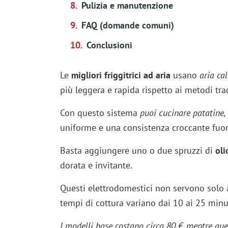
Pulizia e manutenzione
FAQ (domande comuni)
Conclusioni
Le
migliori friggitrici ad aria
usano
aria ca
più leggera e rapida rispetto ai metodi trad
Con questo sistema
puoi cucinare patatine, 
uniforme e una consistenza croccante fuor
Basta aggiungere uno o due spruzzi di
oli
dorata e invitante.
Questi elettrodomestici non servono solo 
tempi di cottura variano dai 10 ai 25 minu
I modelli base costano circa 80 €, mentre que