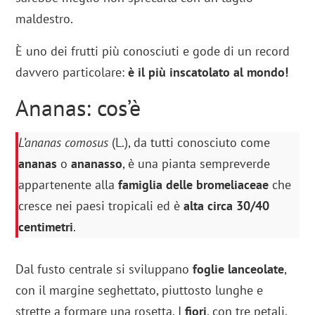
maldestro.
È uno dei frutti più conosciuti e gode di un record
davvero particolare:
è il più inscatolato al mondo!
Ananas: cos’è
L’ananas comosus
(L.), da tutti conosciuto come
ananas
o
ananasso
, è una pianta sempreverde
appartenente alla
famiglia delle bromeliaceae
che
cresce nei paesi tropicali ed è
alta circa 30/40
centimetri
.
Dal fusto centrale si sviluppano
foglie lanceolate
,
con il margine seghettato, piuttosto lunghe e
strette a formare una rosetta. I
fiori
, con tre petali,