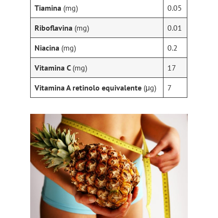
Tiamina
(mg)
0.05
Riboflavina
(mg)
0.01
Niacina
(mg)
0.2
Vitamina C
(mg)
17
Vitamina A retinolo equivalente
(μg)
7