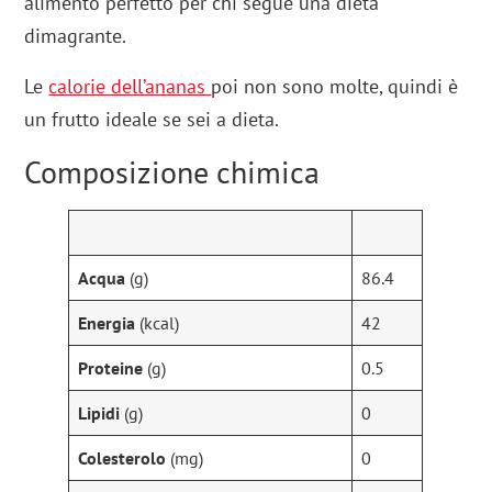
alimento perfetto per chi segue una dieta
dimagrante.
Le
calorie dell’ananas
poi non sono molte, quindi è
un frutto ideale se sei a dieta.
Composizione chimica
Acqua
(g)
86.4
Energia
(kcal)
42
Proteine
(g)
0.5
Lipidi
(g)
0
Colesterolo
(mg)
0