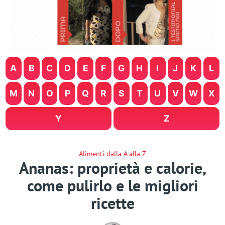
A
B
C
D
E
F
G
H
I
J
K
L
M
N
O
P
Q
R
S
T
U
V
W
X
Y
Z
Alimenti dalla A alla Z
Ananas: proprietà e calorie,
come pulirlo e le migliori
ricette