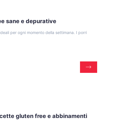
idee sane e depurative
, ideali per ogni momento della settimana. I porri
icette gluten free e abbinamenti