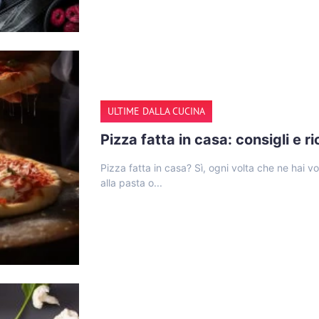
ULTIME DALLA CUCINA
Pizza fatta in casa: consigli e r
Pizza fatta in casa? Sì, ogni volta che ne hai vo
alla pasta o...