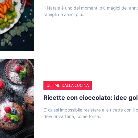
Il Natale è uno dei momenti più magici dell’anno
famiglia e amici più...
ULTIME DALLA CUCINA
Ricette con cioccolato: idee go
E’ quasi impossibile resistere alle ricette con i
devi privartene, come forse...