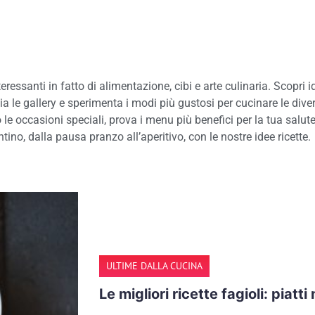
teressanti in fatto di alimentazione, cibi e arte culinaria. Scopri i
ia le gallery e sperimenta i modi più gustosi per cucinare le divers
e o le occasioni speciali, prova i menu più benefici per la tua salu
ino, dalla pausa pranzo all’aperitivo, con le nostre idee ricette.
ULTIME DALLA CUCINA
Le migliori ricette fagioli: piatti