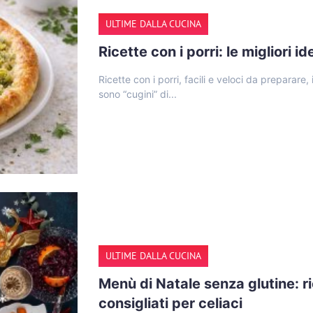
ULTIME DALLA CUCINA
Ricette con i porri: le migliori 
Ricette con i porri, facili e veloci da preparare
sono “cugini” di...
ULTIME DALLA CUCINA
Menù di Natale senza glutine: r
consigliati per celiaci