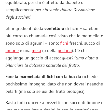
equilibrata, per chi è affetto da diabete o
semplicemente
per chi vuole ridurre l’assunzione
degli zuccheri
.
Gli ingredienti della
confettura
di fichi – sarebbe
più corretto chiamarla così, visto che le marmellate
sono solo di agrumi – sono:
fichi
freschi, succo di
limone
e una
mela
(o della
pectina
). C’è chi
aggiunge un goccio di aceto:
quest’ultimo aiuta a
bilanciare la dolcezza naturale del frutto.
Fare la marmellata di fichi con la buccia
richiede
pochissimo impegno, dato che non dovrai neanche
pelarli (ma solo se usi dei frutti biologici).
Basta farli cuocere a pezzetti con succo di limone e
una mela tagliata a dadini (o con la pectina):
per