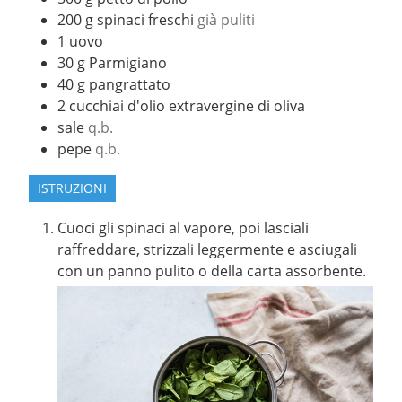
200
g
spinaci freschi
già puliti
1
uovo
30
g
Parmigiano
40
g
pangrattato
2
cucchiai d'olio extravergine di oliva
sale
q.b.
pepe
q.b.
ISTRUZIONI
Cuoci gli spinaci al vapore, poi lasciali
raffreddare, strizzali leggermente e asciugali
con un panno pulito o della carta assorbente.