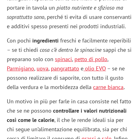
portare in tavola un
piatto nutriente e sfizioso ma
soprattutto sano
, perché ti evita di usare conservanti
e additivi spesso presenti nei prodotti industriali.
Con pochi
ingredienti
freschi e facilmente reperibili
– se ti chiedi
cosa c’è dentro le spinacine
sappi che si
preparano solo con
spinaci
,
petto di pollo
,
Parmigiano
,
uova
,
pangrattato
e
olio EVO
– se ne
possono realizzare di saporite, con tutto il gusto
della verdura e la morbidezza della
carne bianca
.
Un motivo in più per farle in casa consiste nel fatto
che se ne possono
controllare i valori nutrizionali
così come le calorie
, il che le rende ideali sia per
chi segue un’alimentazione equilibrata, sia per chi
cerca di limitare il consumo di
grassi
e
sale
. Infine,