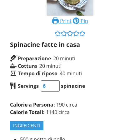
Print
Pin
Spinacine fatte in casa
Preparazione
20
minuti
Cottura
20
minuti
Tempo di riposo
40
minuti
Servings
spinacine
Calorie a Persona:
190 circa
Calorie Totali:
1140 circa
INGREDIENTI
500
g
petto di pollo