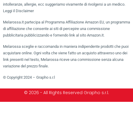
intolleranze, allergie, ecc suggeriamo vivamente di rivolgersi a un medico.
Leggi il Disclaimer
Melarossa.it partecipa al Programma Affiliazione Amazon EU, un programma
di affiliazione che consente ai siti di percepire una commissione
pubblicitaria pubblicizzando e fornendo link al sito Amazon.it.
Melarossa sceglie e raccomanda in maniera indipendente prodotti che puoi
acquistare online. Ogni volta che viene fatto un acquisto attraverso uno dei
link presenti nel testo, Melarossa riceve una commissione senza alcuna
variazione del prezzo finale.
© Copyright 2024 – Grapho s.r.l
© 2026 - All Rights Reserved Grapho s.r.l.