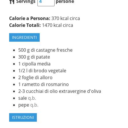
Servings
persone
Calorie a Persona:
370 kcal circa
Calorie Totali:
1470 kcal circa
INGREDIENTI
500
g
di castagne fresche
300
g
di patate
1
cipolla media
1/2
l
di brodo vegetale
2
foglie di alloro
1
rametto di rosmarino
2-3
cucchiai
di olio extravergine d'oliva
sale
q.b.
pepe
q.b.
ISTRUZIONI