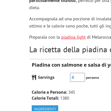
particolarmente sfizioso,
perfetto per una 
dieta.
Accompagnala ad una porzione di insalata e
ottimo e le calorie sono poche, tutti gli ing
Preparala con la
piadina light
di Melarossa 
La ricetta della piadin
Piadina con salmone e salsa di 
Servings
persone
Calorie a Persona:
345
Calorie Totali:
1380
INGREDIENTI