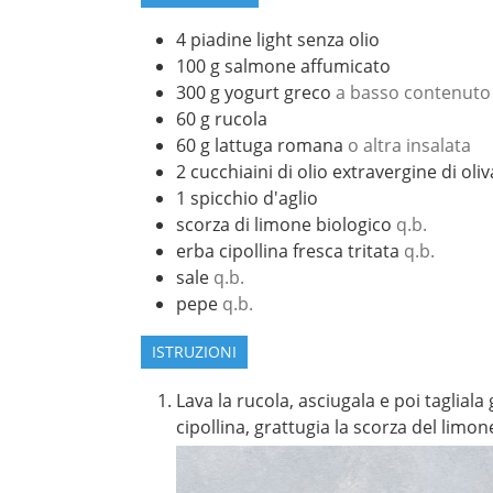
4
piadine light senza olio
100
g
salmone affumicato
300
g
yogurt greco
a basso contenuto 
60
g
rucola
60
g
lattuga romana
o altra insalata
2
cucchiaini di olio extravergine di oliv
1
spicchio d'aglio
scorza di limone biologico
q.b.
erba cipollina fresca tritata
q.b.
sale
q.b.
pepe
q.b.
ISTRUZIONI
Lava la rucola, asciugala e poi tagliala
cipollina, grattugia la scorza del limon