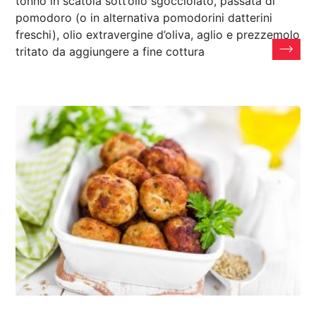
tonno in scatola sott’olio sgocciolato, passata di
pomodoro (o in alternativa pomodorini datterini
freschi), olio extravergine d’oliva, aglio e prezzemolo
tritato da aggiungere a fine cottura