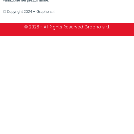
variazione del prezzo finale.
© Copyright 2024 – Grapho s.r.l
© 2026 - All Rights Reserved Grapho s.r.l.