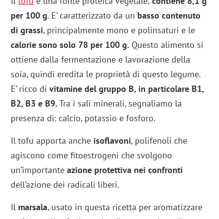
Il
tofu
è una fonte proteica vegetale,
contiene 8,1 g
per 100 g
. E’ caratterizzato da un
basso contenuto
di grassi
, principalmente mono e polinsaturi e le
calorie sono solo 78 per 100 g.
Questo alimento si
ottiene dalla fermentazione e lavorazione della
soia, quindi eredita le proprietà di questo legume.
E’ ricco di
vitamine del gruppo B, in particolare B1,
B2, B3 e B9.
Tra i sali minerali, segnaliamo la
presenza di: calcio, potassio e fosforo.
Il tofu apporta anche
isoflavoni
, polifenoli che
agiscono come fitoestrogeni che svolgono
un’importante
azione protettiva nei confronti
dell’azione dei radicali liberi.
Il
marsala
, usato in questa ricetta per aromatizzare