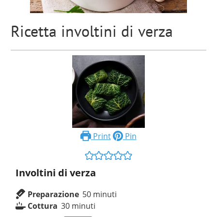
Ricetta involtini di verza
Print
Pin
Involtini di verza
Preparazione
50
minuti
Cottura
30
minuti