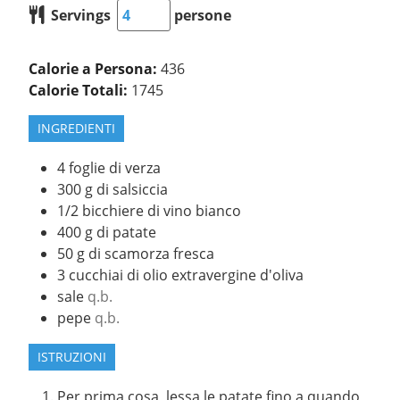
Servings
persone
Calorie a Persona:
436
Calorie Totali:
1745
INGREDIENTI
4
foglie di verza
300
g
di salsiccia
1/2
bicchiere di vino bianco
400
g
di patate
50
g
di scamorza fresca
3
cucchiai di olio extravergine d'oliva
sale
q.b.
pepe
q.b.
ISTRUZIONI
Per prima cosa, lessa le patate fino a quando