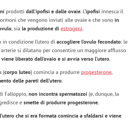
ni
prodotti
dall’ipofisi e dalle ovaie
. L’
ipofisi
innesca il
 ormoni che vengono inviati alle ovaie e che sono
in
’ovulo
, sia
la produzione di
estrogeni
.
 in condizione l’utero di
accogliere l’ovulo fecondato
: le
e arterie si dilatano per consentire un maggiore afflusso
viene liberato dall’ovaio e si avvia verso l’utero
.
 (
corpo luteo
) comincia a produrre
progesterone
,
nto delle pareti dell’utero.
di Falloppio,
non incontra spermatozoi
(e, dunque, la
egredisce e
smette di produrre progesterone.
’utero che si era formata comincia a sfaldarsi e viene