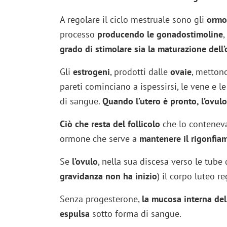
A regolare il ciclo mestruale sono gli
ormo
processo
producendo le
gonadostimoline
,
grado di stimolare sia la maturazione dell
Gli
estrogeni
, prodotti dalle
ovaie
, mettono
pareti cominciano a ispessirsi, le vene e l
di sangue.
Quando l’utero è pronto, l’ovulo 
Ciò che resta del follicolo
che lo conteneva
ormone che serve a
mantenere il rigonfiame
Se
l’ovulo
, nella sua discesa verso le tube 
gravidanza non ha inizio
) il corpo luteo r
Senza progesterone,
la mucosa interna dell
espulsa
sotto forma di sangue.