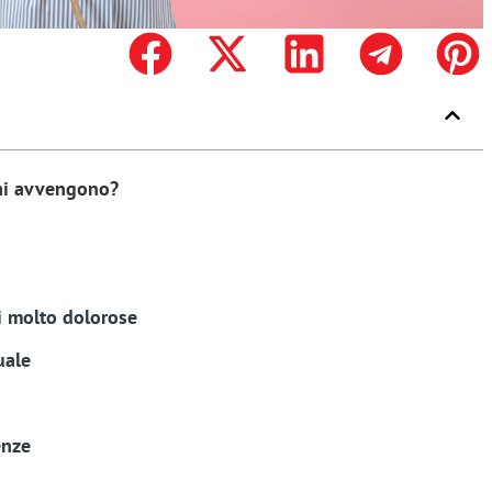
ai avvengono?
i molto dolorose
uale
enze