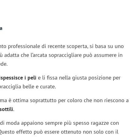
a
to professionale di recente scoperta, si basa su uno
ù adatta che l’arcata sopraccigliare può assumere in
ede.
spessisce i peli
e li fissa nella giusta posizione per
acciglia belle e curate.
 ma è ottima soprattutto per coloro che non riescono a
sottili
.
tti di moda appaiono sempre più spesso ragazze con
Questo effetto può essere ottenuto non solo con il