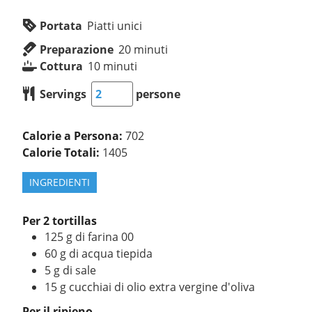
Portata
Piatti unici
Preparazione
20
minuti
Cottura
10
minuti
Servings
persone
Calorie a Persona:
702
Calorie Totali:
1405
INGREDIENTI
Per 2 tortillas
125
g
di farina 00
60
g
di acqua tiepida
5
g
di sale
15
g
cucchiai di olio extra vergine d'oliva
Per il ripieno