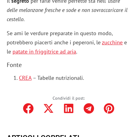
Il
segreto
per farle venire perfette sta nell’
usare
delle melanzane fresche e sode e non sovraccaricare il
cestello.
Se ami le verdure preparate in questo modo,
potrebbero piacerti anche i peperoni, le
zucchine
e
le
patate in friggitrice ad aria
.
Fonte
CREA
– Tabelle nutrizionali.
Condividi il post: