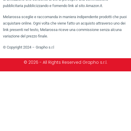
pubblicitaria pubblicizzando e fornendo link al sito Amazon.it.
Melarossa sceglie e raccomanda in maniera indipendente prodotti che puoi
acquistare online. Ogni volta che viene fatto un acquisto attraverso uno dei
link presenti nel testo, Melarossa riceve una commissione senza alcuna
variazione del prezzo finale.
© Copyright 2024 – Grapho s.r.l
© 2026 - All Rights Reserved Grapho s.r.l.