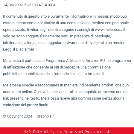
14/06/2002 P.Iva 01147141004
Il contenuto di questo sito è puramente informativo e in nessun modo può
essere inteso come sostitutivo di una consultazione medica con personale
specializzato. Invitiamo gli utenti a seguire i consigli di www.melarossa.it
solo se sono soggetti fisicamente sani. In presenza di patologie,
intolleranze, allergie, ecc suggeriamo vivamente di rivolgersi a un medico.
Leggi il Disclaimer
Melarossa.it partecipa al Programma Affiliazione Amazon EU, un programma
di affiliazione che consente ai siti di percepire una commissione
pubblicitaria pubblicizzando e fornendo link al sito Amazon.it.
Melarossa sceglie e raccomanda in maniera indipendente prodotti che puoi
acquistare online. Ogni volta che viene fatto un acquisto attraverso uno dei
link presenti nel testo, Melarossa riceve una commissione senza alcuna
variazione del prezzo finale.
© Copyright 2024 – Grapho s.r.l
© 2026 - All Rights Reserved Grapho s.r.l.