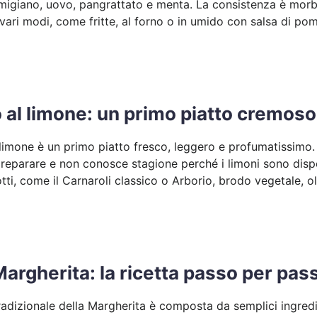
rmigiano, uovo, pangrattato e menta. La consistenza è mo
 vari modi, come fritte, al forno o in umido con salsa di po
o al limone: un primo piatto cremos
al limone è un primo piatto fresco, leggero e profumatissimo.
reparare e non conosce stagione perché i limoni sono disponi
otti, come il Carnaroli classico o Arborio, brodo vegetale, o
Margherita: la ricetta passo per pas
tradizionale della Margherita è composta da semplici ingredi