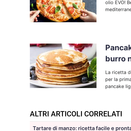
olio EVO! B
mediterrane
Pancak
burro n
La ricetta 
per la prima
pancake ligh
ALTRI ARTICOLI CORRELATI
Tartare di manzo: ricetta facile e pront