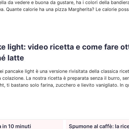
ella da vedere e buona da gustare, ha i colori della bandier
a. Quante calorie ha una pizza Margherita? Le calorie poss
e light: video ricetta e come fare o
é latte
dei pancake light è una versione rivisitata della classica r
 colazione. La nostra ricetta è preparata senza il burro, sen
t, ti bastano solo farina, zucchero e lievito vanigliato. In 
a in 10 minuti
Spumone al caffè: la ric