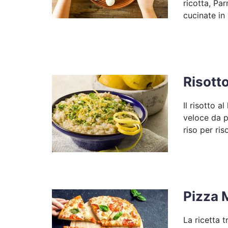
ricotta, Pa
cucinate in
Risott
Il risotto 
veloce da p
riso per ris
Pizza 
La ricetta 