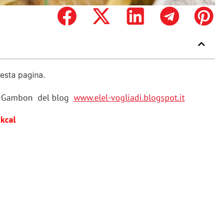
uesta pagina.
ra Gambon del blog
www.elel-vogliadi.blogspot.it
 kcal
)