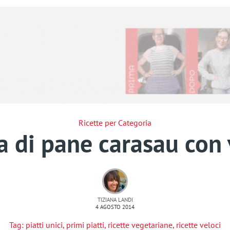
Ricette per Categoria
 di pane carasau con
TIZIANA LANDI
4 AGOSTO 2014
Tag:
piatti unici
,
primi piatti
,
ricette vegetariane
,
ricette veloci