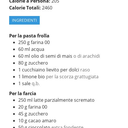
Calorie a Persona:
205
Calorie Totali:
2460
INGREDIENTI
Per la pasta frolla
250
g
farina 00
60
ml
acqua
60
ml
olio di semi di mais
o di arachidi
80
g
zucchero
1
cucchiaino lievito per dolci
raso
1
limone bio
per la scorza grattugiata
1
sale
q.b.
Per la farcia
250
ml
latte parzialmente scremato
20
g
farina 00
45
g
zucchero
10
g
cacao amaro
50
g
cioccolato
extra fondente