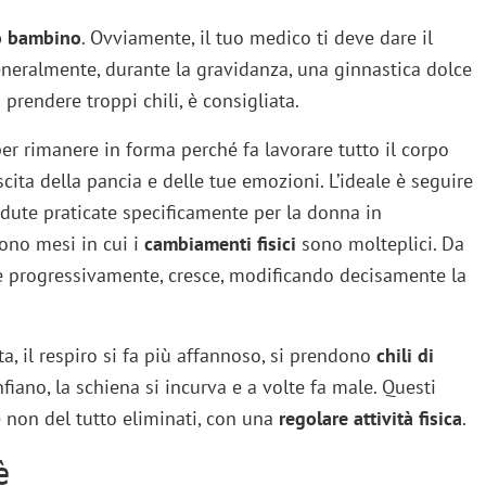
uo bambino
. Ovviamente, il tuo medico ti deve dare il
Generalmente, durante la gravidanza, una ginnastica dolce
prendere troppi chili, è consigliata.
 per rimanere in forma perché fa lavorare tutto il corpo
cita della pancia e delle tue emozioni. L’ideale è seguire
ute praticate specificamente per la donna in
ono mesi in cui i
cambiamenti fisici
sono molteplici. Da
 e progressivamente, cresce, modificando decisamente la
nta, il respiro si fa più affannoso, si prendono
chili di
nfiano, la schiena si incurva e a volte fa male. Questi
 non del tutto eliminati, con una
regolare attività fisica
.
è