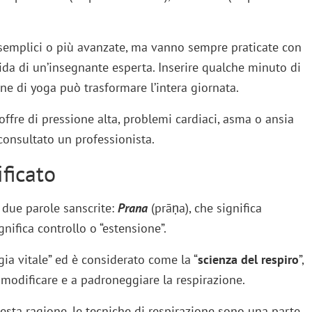
semplici o più avanzate, ma vanno sempre praticate con
uida di un’insegnante esperta. Inserire qualche minuto di
ine di yoga può trasformare l’intera giornata.
soffre di pressione alta, problemi cardiaci, asma o ansia
consultato un professionista.
ificato
i due parole sanscrite:
Prana
(prāṇa), che significa
gnifica controllo o “estensione”.
gia vitale” ed è considerato come la “
scienza del respiro
”,
 modificare e a padroneggiare la respirazione.
esta ragione, le tecniche di respirazione sono una parte