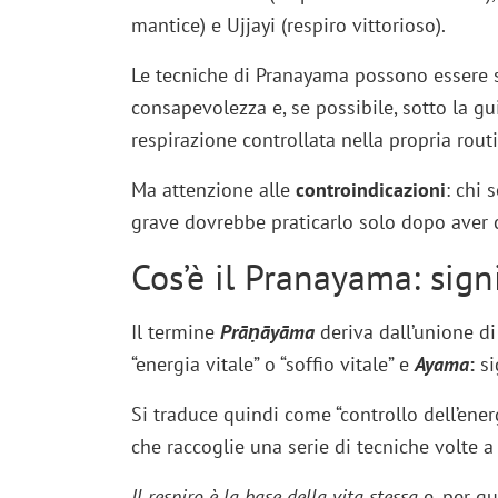
mantice) e Ujjayi (respiro vittorioso).
Le tecniche di Pranayama possono essere 
consapevolezza e, se possibile, sotto la g
respirazione controllata nella propria rout
Ma attenzione alle
controindicazioni
: chi 
grave dovrebbe praticarlo solo dopo aver 
Cos’è il Pranayama: sign
Il termine
Prāṇāyāma
deriva dall’unione d
“energia vitale” o “soffio vitale” e
Ayama
:
si
Si traduce quindi come “controllo dell’ener
che raccoglie una serie di tecniche volte a
Il respiro è la base della vita stessa
e, per qu