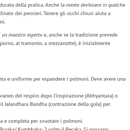
durata della pratica. Anche la
mente dev’essere in qualche
inato dei pensieri. Tenere gli occhi chiusi aiuta a
ni.
i un maestro esperto
e, anche se la tradizione prevede
giorno, al tramonto, a mezzanotte), è inizialmente
lenta e uniforme per espandere i polmoni. Deve avere una
raneo del respiro dopo l’inspirazione (Abhyantara) o
a il Jalandhara Bandha (contrazione della gola) per
ta e completa per svuotare i polmoni.
l Puraka/ Kumbhaka: 2 volte il Recaka. Si possono