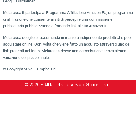
Leggi il Disclaimer
Melarossa.it partecipa al Programma Affiliazione Amazon EU, un programma
di affiliazione che consente ai siti di percepire una commissione
pubblicitaria pubblicizzando e fornendo link al sito Amazon.it.
Melarossa sceglie e raccomanda in maniera indipendente prodotti che puoi
acquistare online. Ogni volta che viene fatto un acquisto attraverso uno dei
link presenti nel testo, Melarossa riceve una commissione senza alcuna
variazione del prezzo finale.
© Copyright 2024 – Grapho s.r.l
© 2026 - All Rights Reserved Grapho s.r.l.