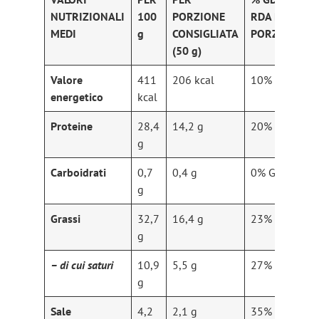
NUTRIZIONALI
100
PORZIONE
RDA PER
MEDI
g
CONSIGLIATA
PORZIONE
(50 g)
Valore
411
206 kcal
10% GDA
energetico
kcal
Proteine
28,4
14,2 g
20% GDA
g
Carboidrati
0,7
0,4 g
0% GDA
g
Grassi
32,7
16,4 g
23% GDA
g
– di cui saturi
10,9
5,5 g
27% GDA
g
Sale
4,2
2,1 g
35% GDA