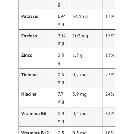
g
Potassio
694
347m g
17% RDA
mg
Fosforo
204
102 mg
15% RDA
mg
Zinco
2,5
1,3 g
13% RDA
g
Tiamina
0,5
0,2 mg
23% RDA
mg
Niacina
7,7
3,9 mg
24% RDA
mg
Vitamina B6
0,9
0,4 mg
31% RDA
mg
Vitamina B12
0,5
0,3 mg
10% RDA