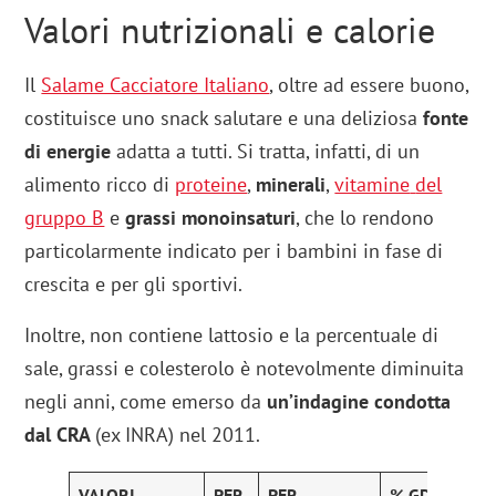
Valori nutrizionali e calorie
Il
Salame Cacciatore Italiano
, oltre ad essere buono,
costituisce uno snack salutare e una deliziosa
fonte
di energie
adatta a tutti. Si tratta, infatti, di un
alimento ricco di
proteine
,
minerali
,
vitamine
del
gruppo B
e
grassi monoinsaturi
, che lo rendono
particolarmente indicato per i bambini in fase di
crescita e per gli sportivi.
Inoltre, non contiene lattosio e la percentuale di
sale, grassi e colesterolo è notevolmente diminuita
negli anni, come emerso da
un’indagine condotta
dal CRA
(ex INRA) nel 2011.
VALORI
PER
PER
% GDA e