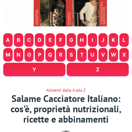
A
B
C
D
E
F
G
H
I
J
K
L
M
N
O
P
Q
R
S
T
U
V
W
X
Y
Z
Alimenti dalla A alla Z
Salame Cacciatore Italiano:
cos’è, proprietà nutrizionali,
ricette e abbinamenti