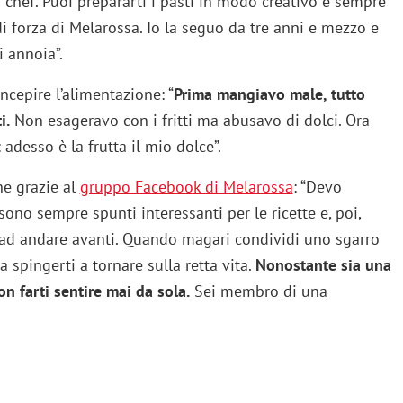
 chef. Puoi prepararti i pasti in modo creativo e sempre
di forza di Melarossa. Io la seguo da tre anni e mezzo e
i annoia”.
cepire l’alimentazione: “
Prima mangiavo male, tutto
i.
Non esageravo con i fritti ma abusavo di dolci. Ora
desso è la frutta il mio dolce”.
e grazie al
gruppo Facebook di Melarossa
: “Devo
ono sempre spunti interessanti per le ricette e, poi,
a ad andare avanti. Quando magari condividi uno sgarro
 spingerti a tornare sulla retta vita.
Nonostante sia una
on farti sentire mai da sola.
Sei membro di una