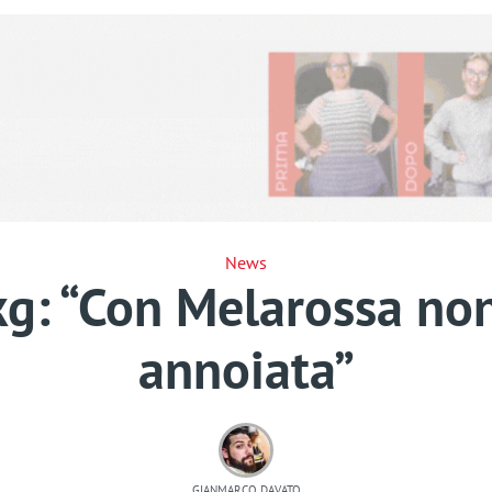
News
kg: “Con Melarossa no
annoiata”
GIANMARCO DAVATO