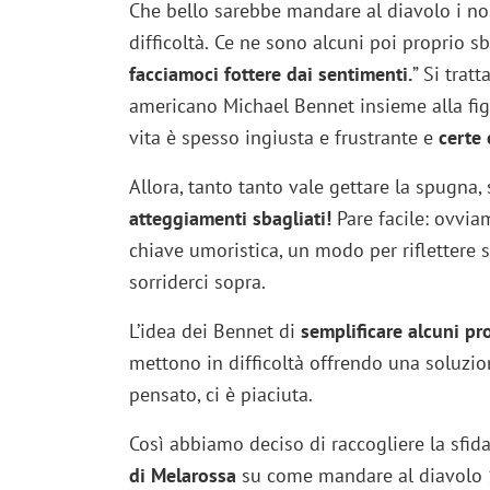
Che bello sarebbe mandare al diavolo i no
difficoltà.
Ce ne sono alcuni poi proprio sbag
facciamoci fottere dai sentimenti.
” Si tratt
americano Michael Bennet insieme alla figli
vita è spesso ingiusta e frustrante e
certe
Allora, tanto tanto vale gettare la spugna,
atteggiamenti sbagliati!
Pare facile: ovviam
chiave umoristica, un modo per riflettere 
sorriderci sopra.
L’idea dei Bennet di
semplificare alcuni p
mettono in difficoltà offrendo una soluzion
pensato, ci è piaciuta.
Così abbiamo deciso di raccogliere la sfid
di Melarossa
su come mandare al diavolo 1