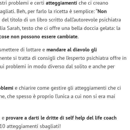
stri problemi e certi
atteggiamenti
che ci creano
liati. Beh, per farlo la ricetta è semplice: “
Non
a del titolo di un libro scritto dall’autorevole psichiatra
a Sarah, testo che ci offre una bella doccia gelata: la
 cose non possono essere cambiate
.
 smettere di lottare e
mandare al diavolo gli
ente si tratta di consigli che l’esperto psichiatra offre in
sui problemi in modo diverso dal solito e anche per
roblemi
e chiarire come gestire gli atteggiamenti che ci
e, che spesso è proprio l’unica a cui non si era mai
a e
provare a darti le dritte di self help del life coach
0 atteggiamenti sbagliati!