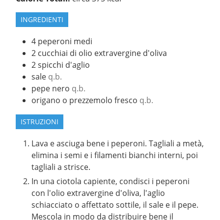
INGREDIENTI
4
peperoni medi
2
cucchiai
di olio extravergine d'oliva
2
spicchi d'aglio
sale
q.b.
pepe nero
q.b.
origano o prezzemolo fresco
q.b.
ISTRUZIONI
Lava e asciuga bene i peperoni. Tagliali a metà,
elimina i semi e i filamenti bianchi interni, poi
tagliali a strisce.
In una ciotola capiente, condisci i peperoni
con l'olio extravergine d'oliva, l'aglio
schiacciato o affettato sottile, il sale e il pepe.
Mescola in modo da distribuire bene il