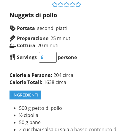
Nuggets di pollo
Portata
secondi piatti
Preparazione
25
minuti
Cottura
20
minuti
Servings
persone
Calorie a Persona:
204 circa
Calorie Totali:
1638 circa
INGREDIENTI
500
g
petto di pollo
½
cipolla
50
g
pane
2
cucchiai
salsa di soia
a basso contenuto di