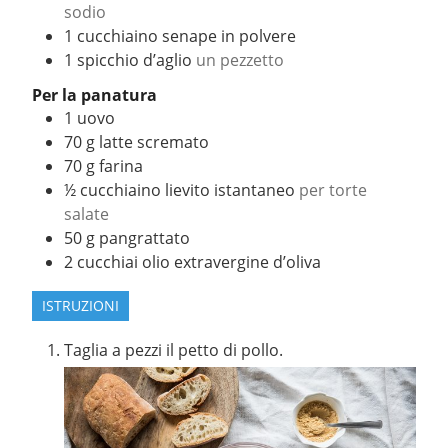
sodio
1
cucchiaino
senape in polvere
1
spicchio
d’aglio
un pezzetto
Per la panatura
1
uovo
70
g
latte scremato
70
g
farina
½
cucchiaino
lievito istantaneo
per torte
salate
50
g
pangrattato
2
cucchiai
olio extravergine d’oliva
ISTRUZIONI
Taglia a pezzi il petto di pollo.