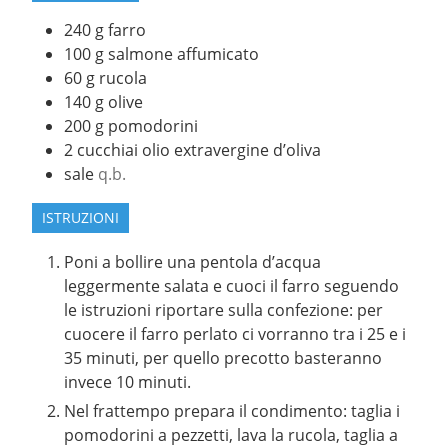
240
g
farro
100
g
salmone affumicato
60
g
rucola
140
g
olive
200
g
pomodorini
2
cucchiai
olio extravergine d’oliva
sale
q.b.
ISTRUZIONI
Poni a bollire una pentola d’acqua
leggermente salata e cuoci il farro seguendo
le istruzioni riportare sulla confezione: per
cuocere il farro perlato ci vorranno tra i 25 e i
35 minuti, per quello precotto basteranno
invece 10 minuti.
Nel frattempo prepara il condimento: taglia i
pomodorini a pezzetti, lava la rucola, taglia a