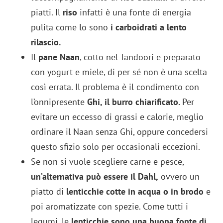
piatti. Il
riso
infatti è una fonte di energia
pulita come lo sono
i carboidrati a lento
rilascio.
Il
pane Naan
, cotto nel Tandoori e preparato
con yogurt e miele, di per sé non è una scelta
così errata. Il problema è il condimento con
l’onnipresente
Ghi, il burro chiarificato.
Per
evitare un eccesso di grassi e calorie, meglio
ordinare il Naan senza Ghi, oppure concedersi
questo sfizio solo per occasionali eccezioni.
Se non si vuole scegliere carne e pesce,
un’alternativa può essere il Dahl,
ovvero un
piatto di
lenticchie cotte in acqua o in brodo
e
poi aromatizzate con spezie. Come tutti i
legumi, le
lenticchie sono una buona fonte di