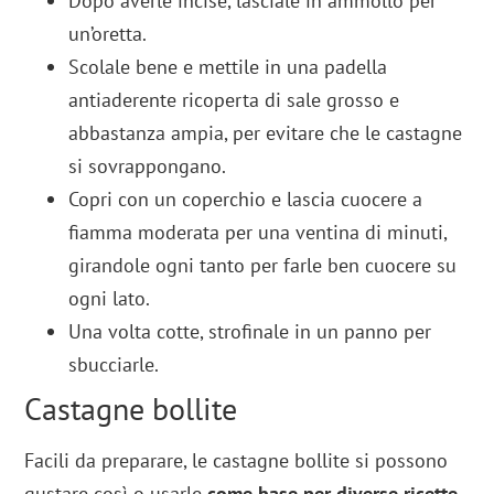
Dopo averle incise, lasciale in ammollo per
un’oretta.
Scolale bene e mettile in una padella
antiaderente ricoperta di sale grosso e
abbastanza ampia, per evitare che le castagne
si sovrappongano.
Copri con un coperchio e lascia cuocere a
fiamma moderata per una ventina di minuti,
girandole ogni tanto per farle ben cuocere su
ogni lato.
Una volta cotte, strofinale in un panno per
sbucciarle.
Castagne bollite
Facili da preparare, le castagne bollite si possono
gustare così o usarle
come base per diverse ricette