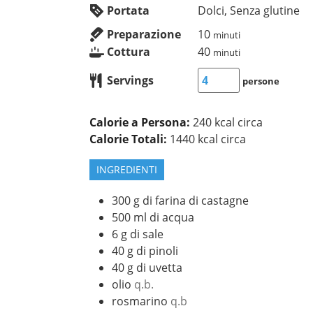
Portata
Dolci, Senza glutine
Preparazione
10
minuti
Cottura
40
minuti
Servings
persone
Calorie a Persona:
240 kcal circa
Calorie Totali:
1440 kcal circa
INGREDIENTI
300
g
di farina di castagne
500
ml
di acqua
6
g
di sale
40
g
di pinoli
40
g
di uvetta
olio
q.b.
rosmarino
q.b