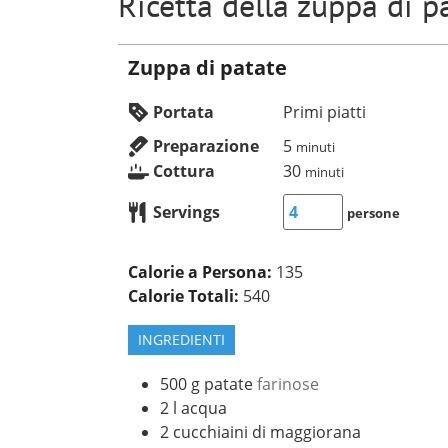
Ricetta della zuppa di p
Zuppa di patate
Portata
Primi piatti
Preparazione
5
minuti
Cottura
30
minuti
Servings
persone
Calorie a Persona:
135
Calorie Totali:
540
INGREDIENTI
500
g
patate
farinose
2
l
acqua
2
cucchiaini di maggiorana