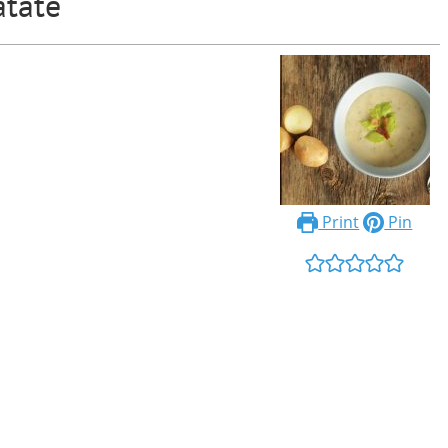
atate
Print
Pin