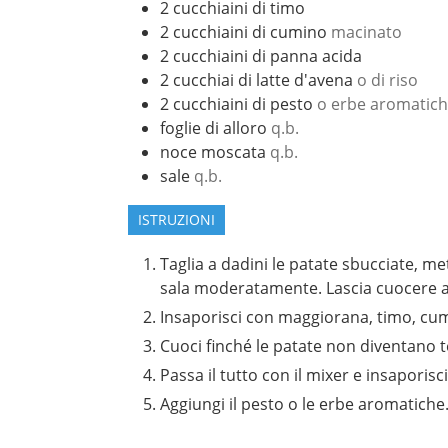
2
cucchiaini di timo
2
cucchiaini di cumino
macinato
2
cucchiaini di panna acida
2
cucchiai di latte d'avena
o di riso
2
cucchiaini di pesto
o erbe aromatich
foglie di alloro
q.b.
noce moscata
q.b.
sale
q.b.
ISTRUZIONI
Taglia a dadini le patate sbucciate, met
sala moderatamente. Lascia cuocere 
Insaporisci con maggiorana, timo, cumi
Cuoci finché le patate non diventano ten
Passa il tutto con il mixer e insaporis
Aggiungi il pesto o le erbe aromatiche.