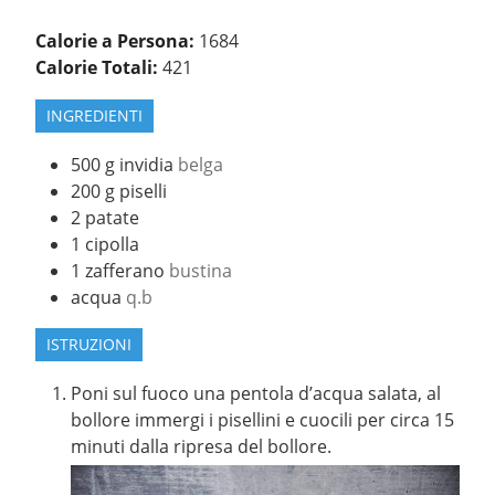
Calorie a Persona:
1684
Calorie Totali:
421
INGREDIENTI
500
g
invidia
belga
200
g
piselli
2
patate
1
cipolla
1
zafferano
bustina
acqua
q.b
ISTRUZIONI
Poni sul fuoco una pentola d’acqua salata, al
bollore immergi i pisellini e cuocili per circa 15
minuti dalla ripresa del bollore.