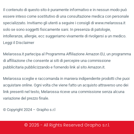
Il contenuto di questo sito è puramente informativo e in nessun modo può
essere inteso come sostitutivo di una consultazione medica con personale
specializzato. Invitiamo gli utenti a seguire i consigli di www.melarossa.it
solo se sono soggetti fisicamente sani. In presenza di patologie,
intolleranze, allergie, ecc suggeriamo vivamente di rivolgersi a un medico.
Leggi il Disclaimer
Melarossa.it partecipa al Programma Affiliazione Amazon EU, un programma
di affiliazione che consente ai siti di percepire una commissione
pubblicitaria pubblicizzando e fornendo link al sito Amazon.it.
Melarossa sceglie e raccomanda in maniera indipendente prodotti che puoi
acquistare online. Ogni volta che viene fatto un acquisto attraverso uno dei
link presenti nel testo, Melarossa riceve una commissione senza alcuna
variazione del prezzo finale.
© Copyright 2024 – Grapho s.r.l
© 2026 - All Rights Reserved Grapho s.r.l.