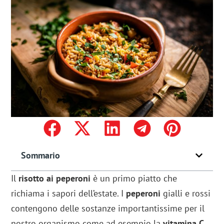
Sommario
Il
risotto ai peperoni
è un primo piatto che
richiama i sapori dell’estate. I
peperoni
gialli e rossi
contengono delle sostanze importantissime per il
nostro organismo come ad esempio la
vitamina C
,