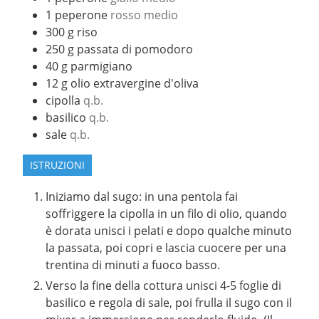
1
peperone
rosso medio
300
g
riso
250
g
passata di pomodoro
40
g
parmigiano
12
g
olio extravergine d'oliva
cipolla
q.b.
basilico
q.b.
sale
q.b.
ISTRUZIONI
Iniziamo dal sugo: in una pentola fai
soffriggere la cipolla in un filo di olio, quando
è dorata unisci i pelati e dopo qualche minuto
la passata, poi copri e lascia cuocere per una
trentina di minuti a fuoco basso.
Verso la fine della cottura unisci 4-5 foglie di
basilico e regola di sale, poi frulla il sugo con il