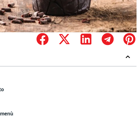
to
i menù