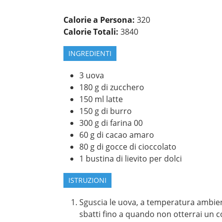
Calorie a Persona:
320
Calorie Totali:
3840
INGREDIENTI
3
uova
180
g
di zucchero
150
ml
latte
150
g
di burro
300
g
di farina 00
60
g
di cacao amaro
80
g
di gocce di cioccolato
1
bustina di lievito per dolci
ISTRUZIONI
Sguscia le uova, a temperatura ambient
sbatti fino a quando non otterrai u