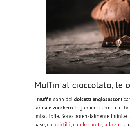
Muffin al cioccolato, le 
I
muffin
sono dei
dolcetti anglosassoni
car
farina e zucchero
. Ingredienti semplici ch
imbattibile. Sono potenzialmente infinite l
base,
coi mirtilli
,
con le carote
,
alla zucca
o