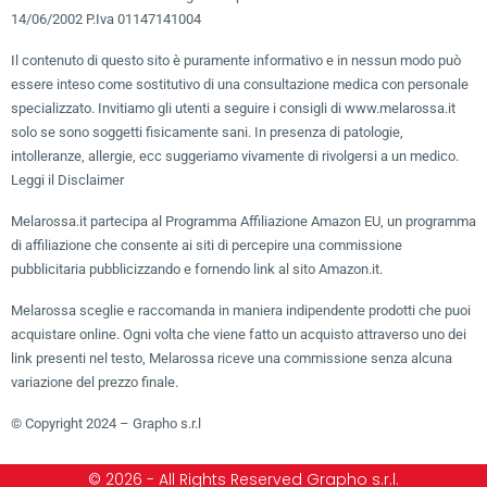
14/06/2002 P.Iva 01147141004
Il contenuto di questo sito è puramente informativo e in nessun modo può
essere inteso come sostitutivo di una consultazione medica con personale
specializzato. Invitiamo gli utenti a seguire i consigli di www.melarossa.it
solo se sono soggetti fisicamente sani. In presenza di patologie,
intolleranze, allergie, ecc suggeriamo vivamente di rivolgersi a un medico.
Leggi il Disclaimer
Melarossa.it partecipa al Programma Affiliazione Amazon EU, un programma
di affiliazione che consente ai siti di percepire una commissione
pubblicitaria pubblicizzando e fornendo link al sito Amazon.it.
Melarossa sceglie e raccomanda in maniera indipendente prodotti che puoi
acquistare online. Ogni volta che viene fatto un acquisto attraverso uno dei
link presenti nel testo, Melarossa riceve una commissione senza alcuna
variazione del prezzo finale.
© Copyright 2024 – Grapho s.r.l
© 2026 - All Rights Reserved Grapho s.r.l.