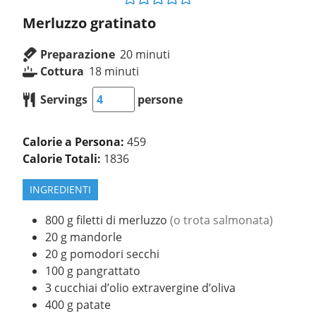
Merluzzo gratinato
Preparazione
20
minuti
Cottura
18
minuti
Servings
persone
Calorie a Persona:
459
Calorie Totali:
1836
INGREDIENTI
800
g
filetti di merluzzo
(o trota salmonata)
20
g
mandorle
20
g
pomodori secchi
100
g
pangrattato
3
cucchiai d’olio extravergine d’oliva
400
g
patate