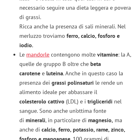
necessario seguire una dieta leggera e povera
di grassi.
Ricca anche la presenza di sali minerali. Nel
merluzzo troviamo
ferro, calcio, fosforo e
iodio.
Le
mandorle
contengono molte
vitamine
: la A,
quelle de gruppo B oltre che
beta
carotene
e
luteina
. Anche in questo caso la
presenza dei
grassi polinsaturi
le rende un
alimento ideale per abbassare il
colesterolo cattivo
(LDL) e i
trigliceridi
nel
sangue. Sono anche un’ottima fonte
di
minerali
, in particolare di
magnesio,
ma
anche di
calcio, ferro, potassio, rame, zinco,
fosforo e manganese
. 100 grammi di