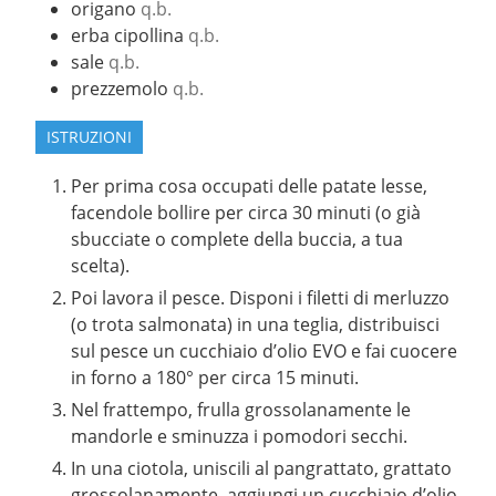
origano
q.b.
erba cipollina
q.b.
sale
q.b.
prezzemolo
q.b.
ISTRUZIONI
Per prima cosa occupati delle patate lesse,
facendole bollire per circa 30 minuti (o già
sbucciate o complete della buccia, a tua
scelta).
Poi lavora il pesce. Disponi i filetti di merluzzo
(o trota salmonata) in una teglia, distribuisci
sul pesce un cucchiaio d’olio EVO e fai cuocere
in forno a 180° per circa 15 minuti.
Nel frattempo, frulla grossolanamente le
mandorle e sminuzza i pomodori secchi.
In una ciotola, uniscili al pangrattato, grattato
grossolanamente, aggiungi un cucchiaio d’olio