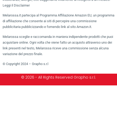
Leggi il Disclaimer
Melarossa.it partecipa al Programma Affiliazione Amazon EU, un programma
di affiliazione che consente ai siti di percepire una commissione
pubblicitaria pubblicizzando e fornendo link al sito Amazon.it.
Melarossa sceglie e raccomanda in maniera indipendente prodotti che puoi
acquistare online. Ogni volta che viene fatto un acquisto attraverso uno dei
link presenti nel testo, Melarossa riceve una commissione senza alcuna
variazione del prezzo finale.
© Copyright 2024 – Grapho s.r.l
© 2026 - All Rights Reserved Grapho s.r.l.