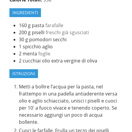
INGREDIENTI
160
g
pasta
farafalle
200
g
piselli
freschi già sgusciati
30
g
pomodori secchi
1
spicchio
aglio
2
menta
foglie
2
cucchiai
olio extra vergine di oliva
ISTRUZIONI
Metti a bollire l’acqua per la pasta, nel
frattempo in una padella antiaderente versa
olio e aglio schiacciato, unisci i piselli e cuoci
per 10′ a fuoco vivace e tenendo coperto. Se
necessario aggiungi un poco di acqua
bollente.
Cuoci le farfalle. Frulla un terzo dei piselli